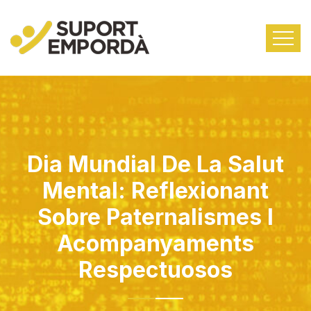
Dia Mundial De La Salut
Mental: Reflexionant
Sobre Paternalismes I
Acompanyaments
Respectuosos